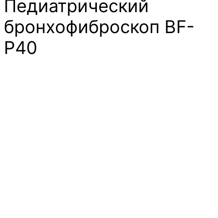
Педиатрический
бронхофиброскоп BF-
Р40